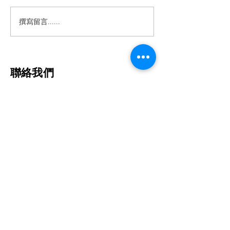
正常
撰寫留言......
​聯絡我們
台北市中正區仁愛路二段21號
No. 21, Sec. 2, Ren'ai Rd., Taipei City
(02)23979060
電話:
復健時間
週一- 週五: 8:30 - 21:30
​​週六: 8:30 - 16:30
(最晚報到時間為結束前1小時)