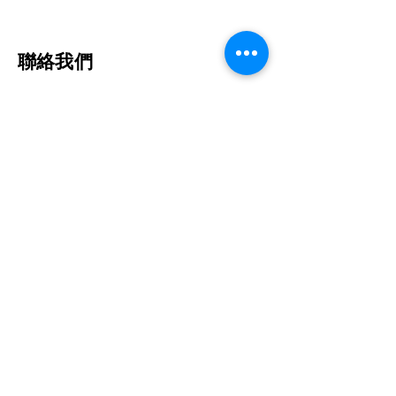
​聯絡我們
台北市中正區仁愛路二段21號
No. 21, Sec. 2, Ren'ai Rd., Taipei City
(02)23979060
電話:
復健時間
週一- 週五: 8:30 - 21:30
​​週六: 8:30 - 16:30
(最晚報到時間為結束前1小時)