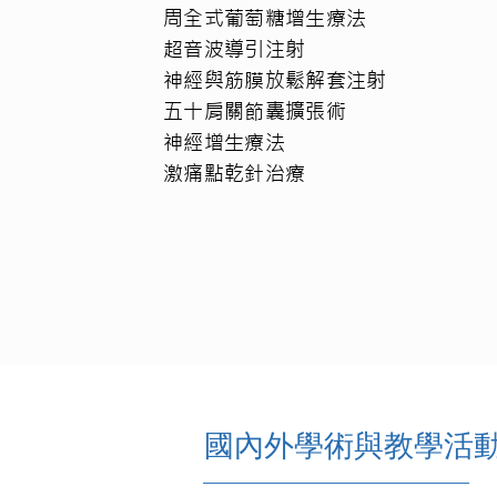
周全式葡萄糖增生療法
超音波導引注射
神經與筋膜放鬆解套注射
五十肩關節囊擴張術
神經增生療法
激痛點乾針治療
國內外學術與教學活