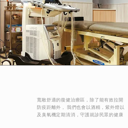
寬敞舒適的復健治療區，除了能有效拉開
防疫距離外， 我們也會以酒精，紫外燈以
及臭氧機定期清消，守護就診民眾的健康